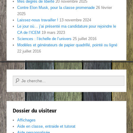
Mes degrés de liberté
20 novembre 2025
Contre Elon Musk, pour la classe promenade
26 février
2025
Laissez-nous travailler !
13 novembre 2024
Le jour où… j’ai présenté ma candidature pour rejoindre le
CA de l’ICEM
19 mars 2023
Sciences : l’échelle de l’univers
25 juillet 2016
Modèles et générateurs de papier quadrillé, pointé ou ligné
22 juillet 2016
Recherche
Dossier du visiteur
Affichages
Aide en classe, entraide et tutorat
Aide personnalisée