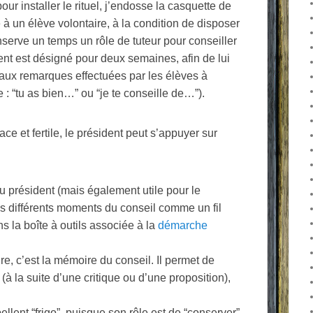
r installer le rituel, j’endosse la casquette de
le à un élève volontaire, à la condition de disposer
erve un temps un rôle de tuteur pour conseiller
ent est désigné pour deux semaines, afin de lui
e aux remarques effectuées par les élèves à
 : “tu as bien…” ou “je te conseille de…”).
ace et fertile, le président peut s’appuyer sur
u président (mais également utile pour le
les différents moments du conseil comme un fil
ns la boîte à outils associée à la
démarche
ire, c’est la mémoire du conseil. Il permet de
 (à la suite d’une critique ou d’une proposition),
llent “frigo”, puisque son rôle est de “conserver”