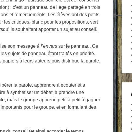
ion) ; c’est un panneau de liège partagé en trois
ations et remerciements. Les élèves ont des petits
 les critiques, blanc pour les propositions, vert
rsqu’ils souhaitent apporter un sujet au conseil.
naise son message
à l’envers
sur le panneau. Ce
 les sujets de panneau étant traités en priorité.
es papiers à leurs auteurs puis distribue la parole.
 libérer la parole, apprendre à écouter et à
dre à synthétiser un débat, à prendre une
rile, mais le groupe apprend petit à petit à gagner
s importants pour le groupe, et en formulant des
mps du conseil (et ainsi accorder le temps