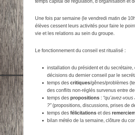
temps capital de régulation, d’organisation et 
Une fois par semaine (le vendredi matin de 10h
élèves cessent leurs activités pour faire le poi
vie et les relations au sein du groupe.
Le fonctionnement du conseil est ritualisé :
installation du président et du secrétaire,
décisions du dernier conseil par le secréta
temps des
critiques
/gênes/problèmes (te
des conflits non-réglés survenus entre de
temps des
propositions
:
“qu’avez-vous 
?”
(propositions, discussions, prises de dé
temps des
félicitations
et des
remercie
bilan météo de la semaine, clôture du con