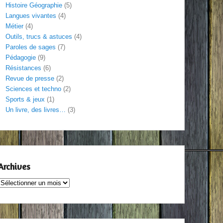
Histoire Géographie
(5)
Langues vivantes
(4)
Métier
(4)
Outils, trucs & astuces
(4)
Paroles de sages
(7)
Pédagogie
(9)
Résistances
(6)
Revue de presse
(2)
Sciences et techno
(2)
Sports & jeux
(1)
Un livre, des livres…
(3)
Archives
Archives