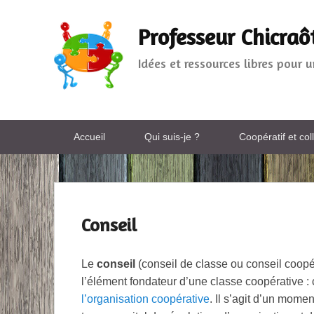
Professeur Chicraô
Idées et ressources libres pour 
Menu
Accueil
Qui suis-je ?
Coopératif et coll
principal
Conseil
Publié le
9 août 2012
par
chicraote
Le
conseil
(conseil de classe ou conseil coopér
l’élément fondateur d’une classe coopérative : c
l’organisation coopérative
. Il s’agit d’un mome