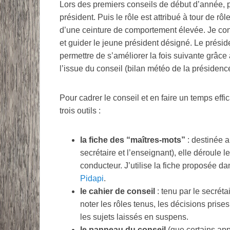
Lors des premiers conseils de début d’année, pou
président. Puis le rôle est attribué à tour de rô
d’une ceinture de comportement élevée. Je cons
et guider le jeune président désigné. Le présid
permettre de s’améliorer la fois suivante grâc
l’issue du conseil (bilan météo de la présidence
Pour cadrer le conseil et en faire un temps effic
trois outils :
la fiche des “maîtres-mots”
: destinée a
secrétaire et l’enseignant), elle déroule 
conducteur. J’utilise la fiche proposée da
Pidapi
.
le cahier de conseil
: tenu par le secréta
noter les rôles tenus, les décisions prises
les sujets laissés en suspens.
le panneau du conseil
(que certains appe