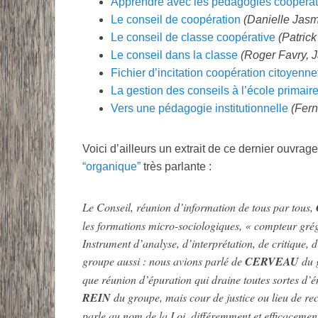
Apprendre avec les pédagogies coopérat
Le conseil de coopération
(Danielle Jasm
Le conseil de classe coopérative
(Patric
Le conseil dans la classe
(Roger Favry, 
Fichier d’incitation coopération citoyenne
La gestion des conseils à l’école primair
Vers une pédagogie institutionnelle
(Fer
Voici d’ailleurs un extrait de ce dernier ouvrag
“organique”
très parlante :
Le Conseil, réunion d’informa­tion de tous par tous,
les formations micro-sociologiques, « compteur grég
Instrument d’analyse, d’in­terprétation, de critique,
groupe aussi : nous avions parlé de
CERVEAU
du g
que réunion d’é­puration qui draine toutes sortes d’éne
REIN
du groupe, mais cour de justice ou lieu de reco
parle au nom de la Loi, différemment et efficaceme