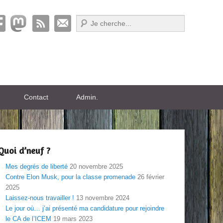
Recherche
Contact
Admin.
Quoi d’neuf ?
Mes degrés de liberté
20 novembre 2025
Contre Elon Musk, pour la classe promenade
26 février
2025
Laissez-nous travailler !
13 novembre 2024
Le jour où… j’ai présenté ma candidature pour rejoindre
le CA de l’ICEM
19 mars 2023