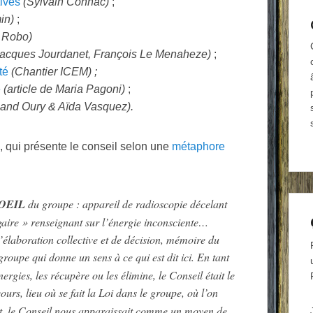
ives
(Sylvain Connac)
;
in)
;
k Robo)
Jacques Jourdanet, François Le Menaheze)
;
té
(Chantier ICEM) ;
e
(article de Maria Pagoni)
;
nand Oury & Aïda Vasquez).
e, qui présente le conseil selon une
métaphore
OEIL
du groupe : appareil de radioscopie décelant
aire » renseignant sur l’énergie in­consciente…
 d’élaboration collective et de décision, mémoire du
roupe qui donne un sens à ce qui est dit ici. En tant
r­gies, les récupère ou les élimine, le Conseil était le
urs, lieu où se fait la Loi dans le groupe, où l’on
nt, le Conseil nous apparaissait comme un moyen de