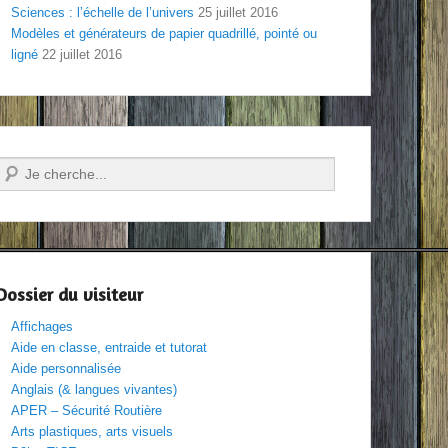
Sciences : l’échelle de l’univers
25 juillet 2016
Modèles et générateurs de papier quadrillé, pointé ou
ligné
22 juillet 2016
Recherche
Dossier du visiteur
Affichages
Aide en classe, entraide et tutorat
Aide personnalisée
Anglais (& langues vivantes)
APER – Sécurité Routière
Arts plastiques, arts visuels