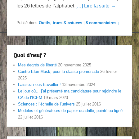
les 26 lettres de l’alphabet
[…] Lire la suite →
Publié dans
Outils, trucs & astuces
|
8 commentaires ↓
Quoi d’neuf ?
Mes degrés de liberté
20 novembre 2025
Contre Elon Musk, pour la classe promenade
26 février
2025
Laissez-nous travailler !
13 novembre 2024
Le jour où… j’ai présenté ma candidature pour rejoindre le
CA de l’ICEM
19 mars 2023
Sciences : l’échelle de l’univers
25 juillet 2016
Modèles et générateurs de papier quadrillé, pointé ou ligné
22 juillet 2016