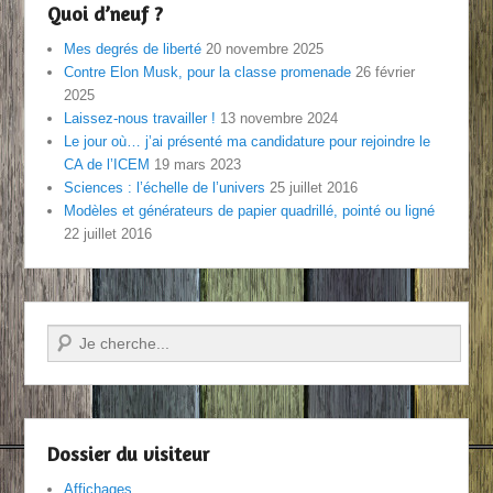
Quoi d’neuf ?
Mes degrés de liberté
20 novembre 2025
Contre Elon Musk, pour la classe promenade
26 février
2025
Laissez-nous travailler !
13 novembre 2024
Le jour où… j’ai présenté ma candidature pour rejoindre le
CA de l’ICEM
19 mars 2023
Sciences : l’échelle de l’univers
25 juillet 2016
Modèles et générateurs de papier quadrillé, pointé ou ligné
22 juillet 2016
Recherche
Dossier du visiteur
Affichages