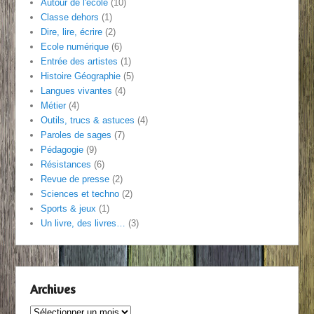
Autour de l'école
(10)
Classe dehors
(1)
Dire, lire, écrire
(2)
Ecole numérique
(6)
Entrée des artistes
(1)
Histoire Géographie
(5)
Langues vivantes
(4)
Métier
(4)
Outils, trucs & astuces
(4)
Paroles de sages
(7)
Pédagogie
(9)
Résistances
(6)
Revue de presse
(2)
Sciences et techno
(2)
Sports & jeux
(1)
Un livre, des livres…
(3)
Archives
Archives