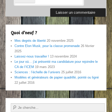
Quoi d’neuf ?
Mes degrés de liberté
20 novembre 2025
Contre Elon Musk, pour la classe promenade
26 février
2025
Laissez-nous travailler !
13 novembre 2024
Le jour où… j’ai présenté ma candidature pour rejoindre le
CA de l’ICEM
19 mars 2023
Sciences : l’échelle de l’univers
25 juillet 2016
Modèles et générateurs de papier quadrillé, pointé ou ligné
22 juillet 2016
Recherche