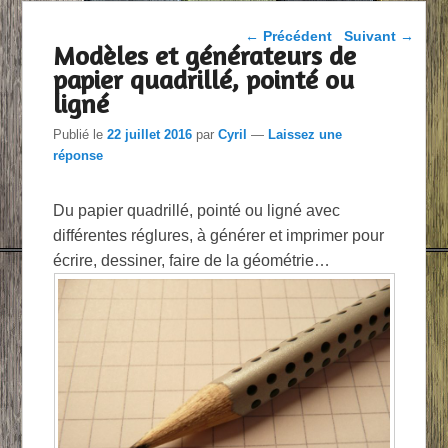
Parcourir les articles
←
Précédent
Suivant
→
Modèles et générateurs de
papier quadrillé, pointé ou
ligné
Publié le
22 juillet 2016
par
Cyril
—
Laissez une
réponse
Du papier quadrillé, pointé ou ligné avec
différentes réglures, à générer et imprimer pour
écrire, dessiner, faire de la géométrie…