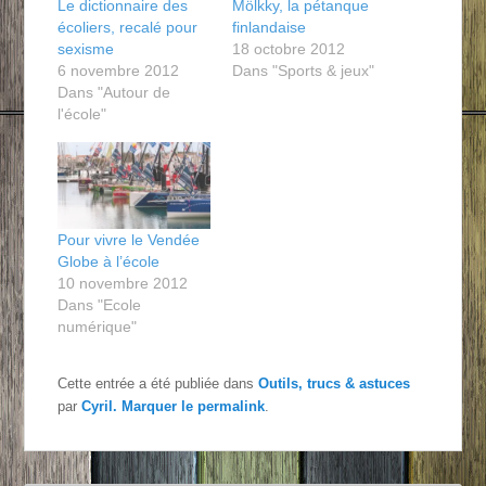
Le dictionnaire des
Mölkky, la pétanque
écoliers, recalé pour
finlandaise
sexisme
18 octobre 2012
6 novembre 2012
Dans "Sports & jeux"
Dans "Autour de
l'école"
Pour vivre le Vendée
Globe à l’école
10 novembre 2012
Dans "Ecole
numérique"
Cette entrée a été publiée dans
Outils, trucs & astuces
par
Cyril
. Marquer le
permalink
.