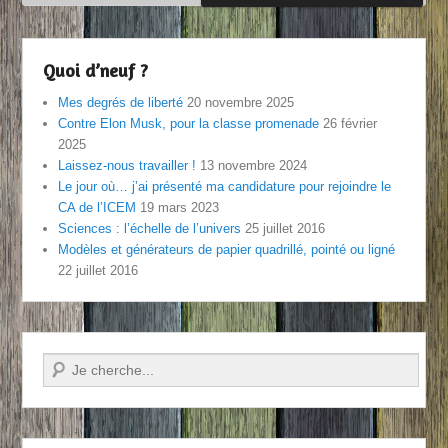
Quoi d’neuf ?
Mes degrés de liberté
20 novembre 2025
Contre Elon Musk, pour la classe promenade
26 février
2025
Laissez-nous travailler !
13 novembre 2024
Le jour où… j’ai présenté ma candidature pour rejoindre le
CA de l’ICEM
19 mars 2023
Sciences : l’échelle de l’univers
25 juillet 2016
Modèles et générateurs de papier quadrillé, pointé ou ligné
22 juillet 2016
Recherche