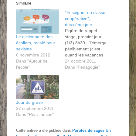
Similaire
"Enseigner en classe
coopérative",
deuxième jour
Piqûre de rappel :
stage, premier jour
Le dictionnaire des
(1/3) 8h30 : J’émerge
écoliers, recalé pour
péniblement (c’est
sexisme
quand les vacances
6 novembre 2012
?), pour avoir le
24 octobre 2011
Dans "Autour de
temps de prendre un
Dans "Pédagogie"
l'école"
peti dej’ avant le
conseil prévu à 9h.
Mais la mise en route
semble difficile pour
plus d’un-e, puisque
Jour de grève
le conseil ne démarre
27 septembre 2011
effectivement qu’à
Dans "Résistances"
9h25,…
Cette entrée a été publiée dans
Paroles de sages
,
Un