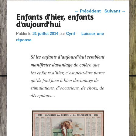
Parcourir les articles
←
Précédent
Suivant
→
Enfants d'hier, enfants
d'aujourd'hui
Publié le
31 juillet 2014
par
Cyril
—
Laissez une
réponse
Si les enfants d’aujourd’hui semblent
manifester davantage de colère
que
les enfants d’hier, c’est peut-être parce
qu’ils font face à bien davantage de
stimulations, d’occasions, de choix, de
déceptions…